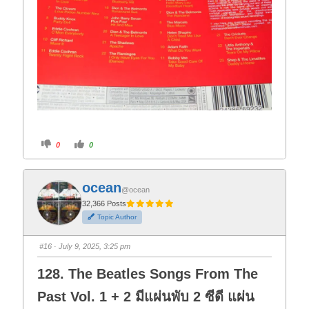
C
C
0
0
l
l
i
i
c
c
k
k
f
f
ocean
o
o
@ocean
r
r
t
t
32,366 Posts
h
h
Topic Author
u
u
m
m
b
b
s
s
#16
· July 9, 2025, 3:25 pm
d
u
o
p
w
.
128. The Beatles Songs From The
n
.
Past Vol. 1 + 2 มีแผ่นพับ 2 ซีดี แผ่น