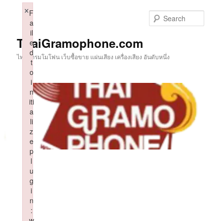
Skip
×
F
to
Sear
a
primary
il
content
ThaiGramophone.com
e
d
ไทยแกรมโมโฟน เว็บซื้อขาย แผ่นเสียง เครื่องเสียง อันดับหนึ่ง
t
o
i
n
iti
a
li
z
e
p
l
u
g
i
n
:
w