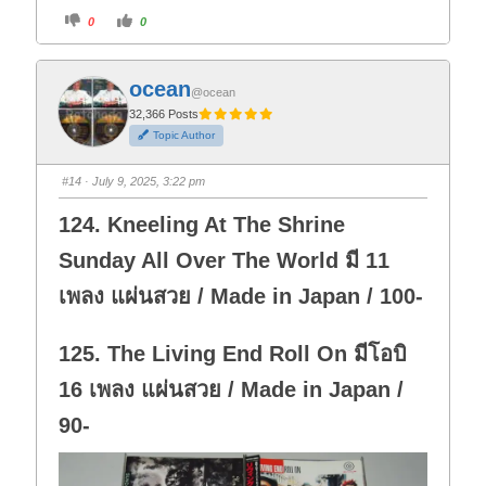
C
C
0
0
l
l
i
i
c
c
k
k
f
f
ocean
o
o
@ocean
r
r
t
t
32,366 Posts
h
h
Topic Author
u
u
m
m
b
b
s
s
#14
· July 9, 2025, 3:22 pm
d
u
o
p
w
.
124. Kneeling At The Shrine
n
.
Sunday All Over The World มี 11
เพลง แผ่นสวย / Made in Japan / 100-
125. The Living End Roll On มีโอบิ
16 เพลง แผ่นสวย / Made in Japan /
90-