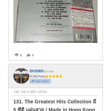
C
C
0
0
l
l
i
i
c
c
k
k
f
f
ocean
o
o
@ocean
r
r
t
t
32,366 Posts
h
h
Topic Author
u
u
m
m
b
b
s
s
#18
· July 9, 2025, 3:27 pm
d
u
o
p
w
.
131. The Greatest Hits Collection มี
n
.
5 ซีดี แผ่นสวย / Made in Hong Kong