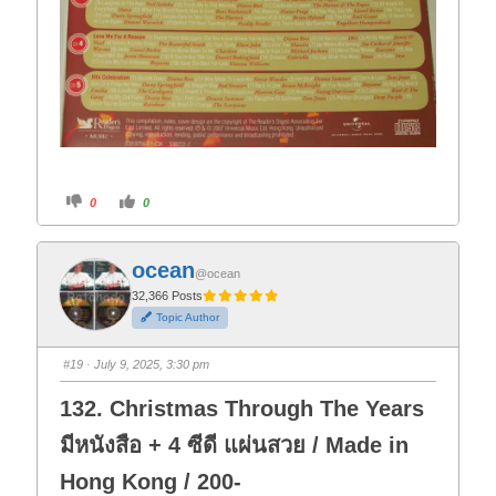
C
C
0
0
l
l
i
i
c
c
k
k
f
f
ocean
o
o
@ocean
r
r
t
t
32,366 Posts
h
h
Topic Author
u
u
m
m
b
b
s
s
#19
· July 9, 2025, 3:30 pm
d
u
o
p
w
.
132. Christmas Through The Years
n
.
มีหนังสือ + 4 ซีดี แผ่นสวย / Made in
Hong Kong / 200-