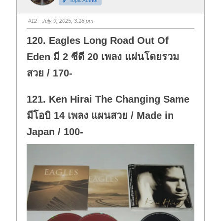
Topic Author
u
u
m
m
b
b
s
s
#12
· July 9, 2025, 3:18 pm
d
u
o
p
w
.
120. Eagles Long Road Out Of
n
.
Eden มี 2 ซีดี 20 เพลง แผ่นโดยรวม
สวย / 170-
121. Ken Hirai The Changing Same
มีโอบิ 14 เพลง แผนสวย / Made in
Japan / 100-