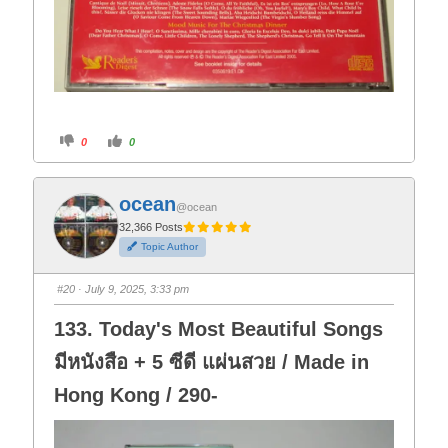
C
C
0
0
l
l
i
i
c
c
k
k
f
f
ocean
o
o
@ocean
r
r
t
t
32,366 Posts
h
h
Topic Author
u
u
m
m
b
b
s
s
#20
· July 9, 2025, 3:33 pm
d
u
o
p
w
.
133. Today's Most Beautiful Songs
n
.
มีหนังสือ + 5 ซีดี แผ่นสวย / Made in
Hong Kong / 290-