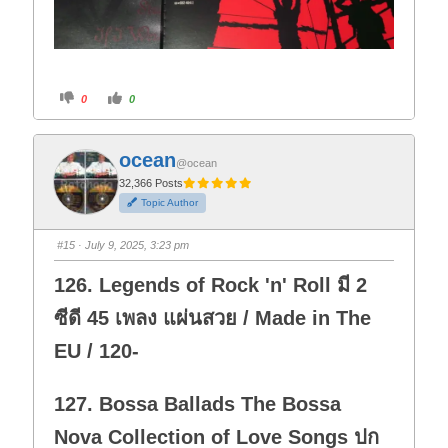
C
C
0
0
l
l
i
i
c
c
k
k
f
f
ocean
o
o
@ocean
r
r
t
t
32,366 Posts
h
h
Topic Author
u
u
m
m
b
b
s
s
#15
· July 9, 2025, 3:23 pm
d
u
o
p
w
.
126. Legends of Rock 'n' Roll มี 2
n
.
ซีดี 45 เพลง แผ่นสวย / Made in The
EU / 120-
127. Bossa Ballads The Bossa
Nova Collection of Love Songs ปก