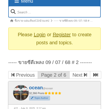
Menu
Forum
Navigation
Forum
ซื้อขาย-แผ่นเสียง/CD/ม้วนเทป
----- ขายซีดีเพลง 09 / 07 / 68 # …
breadcrumbs
-
Please
Login
or
Register
to create
You
posts and topics.
are
here:
----- ขายซีดีเพลง 09 / 07 / 68 # 2 -------
Previous
Page 2 of 6
Next
ocean
@ocean
32,366 Posts
Topic Author
#11
· July 9, 2025, 3:17 pm