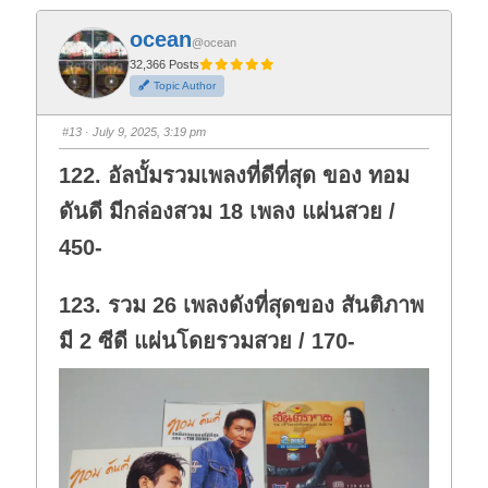
c
c
k
k
f
f
ocean
o
o
@ocean
r
r
t
t
32,366 Posts
h
h
Topic Author
u
u
m
m
b
b
s
s
#13
· July 9, 2025, 3:19 pm
d
u
o
p
w
.
122. อัลบั้มรวมเพลงที่ดีที่สุด ของ ทอม
n
.
ดันดี มีกล่องสวม 18 เพลง แผ่นสวย /
450-
123. รวม 26 เพลงดังที่สุดของ สันติภาพ
มี 2 ซีดี แผ่นโดยรวมสวย / 170-