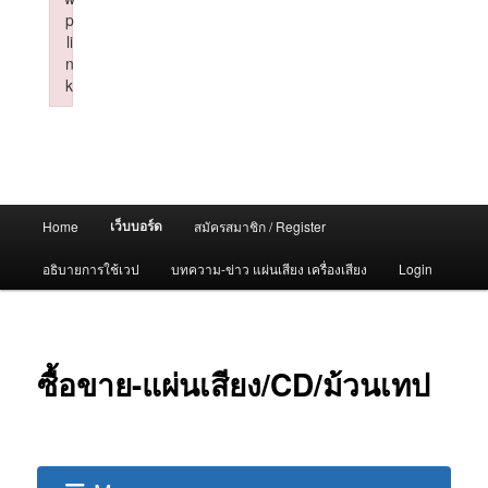
p
li
n
k
Failed to initialize plugin: wplink
Main
เว็บบอร์ด
Home
สมัครสมาชิก / Register
menu
อธิบายการใช้เวป
บทความ-ข่าว แผ่นเสียง เครื่องเสียง
Login
ซื้อขาย-แผ่นเสียง/CD/ม้วนเทป