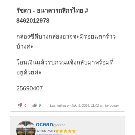
รัชดา - ธนาคารกสิกรไทย #
8462012978
กล่องซีดีบางกล่องอาจจะมีรอยแตกร้าว
บ้างค่ะ
โอนเงินแล้วรบกวนแจ้งกลับมาพร้อมที่
อยู่ด้วยค่ะ
25690407
C
C
0
0
Last edited on July 8, 2026, 11:02 am by
ocean
l
l
i
i
c
c
k
k
f
f
ocean
o
o
@ocean
r
r
t
t
32,366 Posts
h
h