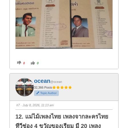
C
C
0
0
l
l
i
i
c
c
k
k
f
f
ocean
o
o
@ocean
r
r
t
t
32,366 Posts
h
h
Topic Author
u
u
m
m
b
b
s
s
#7
· July 8, 2026, 11:13 am
d
u
o
p
w
.
12. แม่ไม้เพลงไทย เพลงจากละครไทย
n
.
ทีวีช่อง 4 ขวัญของเรียม มี 20 เพลง