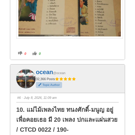
C
C
0
0
l
l
i
i
c
c
k
k
f
f
ocean
o
o
@ocean
r
r
t
t
32,366 Posts
h
h
Topic Author
u
u
m
m
b
b
s
s
#6
· July 8, 2026, 11:09 am
d
u
o
p
w
.
10. แม่ไม้เพลงไทย ทนงศักดิ์-มนูญ อยู่
n
.
เพื่อคอยเธอ มี 20 เพลง ปกและแผ่นสวย
/ CTCD 0022 / 190-