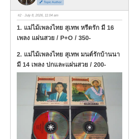
Topic Author
u
u
m
m
b
b
s
s
#2
· July 8, 2026, 11:04 am
d
u
o
p
w
.
1. แม่ไม้เพลงไทย สุเทพ หรีดรัก มี 16
n
.
เพลง แผ่นสวย / P+O / 350-
2. แม่ไม้เพลงไทย สุเทพ มนต์รักบ้านนา
มี 14 เพลง ปกและแผ่นสวย / 200-