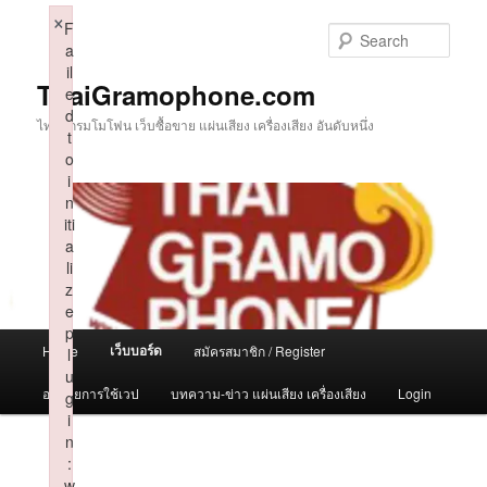
Skip
×
F
to
Sear
a
primary
il
content
ThaiGramophone.com
e
d
ไทยแกรมโมโฟน เว็บซื้อขาย แผ่นเสียง เครื่องเสียง อันดับหนึ่ง
t
o
i
n
iti
a
li
z
e
p
Main
เว็บบอร์ด
Home
สมัครสมาชิก / Register
l
menu
u
อธิบายการใช้เวป
บทความ-ข่าว แผ่นเสียง เครื่องเสียง
Login
g
i
n
:
w