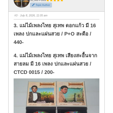
h
h
Topic Author
u
u
m
m
b
b
s
s
#3
· July 8, 2026, 11:05 am
d
u
o
p
w
.
3. แม่ไม้เพลงไทย สุเทพ ดอกแก้ว มี 16
n
.
เพลง ปกและแผ่นสวย / P+O สะดือ /
440-
4. แม่ไม้เพลงไทย สุเทพ เสียงสะอื้นจาก
สายลม มี 16 เพลง ปกและแผ่นสวย /
CTCD 0015 / 200-