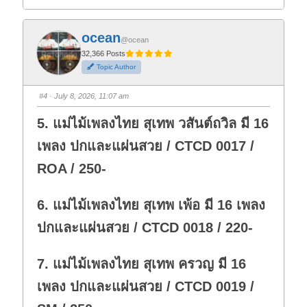
l
l
i
i
c
c
k
k
f
f
ocean
o
o
@ocean
r
r
t
t
32,366 Posts
h
h
Topic Author
u
u
m
m
b
b
s
s
#4
· July 8, 2026, 11:07 am
d
u
o
p
w
.
5. แม่ไม้เพลงไทย สุเทพ วสันต์ถวิล มี 16
n
.
เพลง ปกและแผ่นสวย / CTCD 0017 /
ROA / 250-
6. แม่ไม้เพลงไทย สุเทพ เพ้อ มี 16 เพลง
ปกและแผ่นสวย / CTCD 0018 / 220-
7. แม่ไม้เพลงไทย สุเทพ ครวญ มี 16
เพลง ปกและแผ่นสวย / CTCD 0019 /