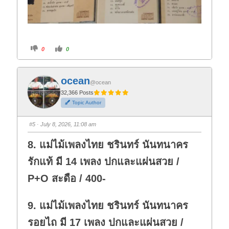
C
C
0
0
l
l
i
i
c
c
k
k
f
f
ocean
o
o
@ocean
r
r
t
t
32,366 Posts
h
h
Topic Author
u
u
m
m
b
b
s
s
#5
· July 8, 2026, 11:08 am
d
u
o
p
w
.
8. แม่ไม้เพลงไทย ชรินทร์ นันทนาคร
n
.
รักแท้ มี 14 เพลง ปกและแผ่นสวย /
P+O สะดือ / 400-
9. แม่ไม้เพลงไทย ชรินทร์ นันทนาคร
รอยไถ มี 17 เพลง ปกและแผ่นสวย /