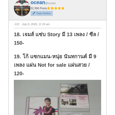
ocean
o
o
@ocean
r
r
t
t
32,366 Posts
h
h
Topic Author
u
u
m
m
b
b
s
s
#10
· July 8, 2026, 11:18 am
d
u
o
p
w
.
18. เจมส์ แซ่บ Story มี 13 เพลง / ซีล /
n
.
150-
19. โก้ แซกแมน-หนุ่ย นันทกานต์ มี 9
เพลง แผ่น Not for sale แผ่นสวย /
120-