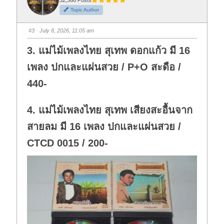
h
h
Topic Author
u
u
m
m
b
b
s
s
#3
· July 8, 2026, 11:05 am
d
u
o
p
w
.
3. แม่ไม้เพลงไทย สุเทพ ดอกแก้ว มี 16
n
.
เพลง ปกและแผ่นสวย / P+O สะดือ /
440-
4. แม่ไม้เพลงไทย สุเทพ เสียงสะอื้นจาก
สายลม มี 16 เพลง ปกและแผ่นสวย /
CTCD 0015 / 200-