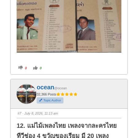
C
C
0
0
l
l
i
i
c
c
k
k
f
f
ocean
o
o
@ocean
r
r
t
t
32,366 Posts
h
h
Topic Author
u
u
m
m
b
b
s
s
#7
· July 8, 2026, 11:13 am
d
u
o
p
w
.
12. แม่ไม้เพลงไทย เพลงจากละครไทย
n
.
ทีวีช่อง 4 ขวัญของเรียม มี 20 เพลง