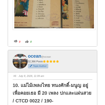
C
C
0
0
l
l
i
i
c
c
k
k
f
f
ocean
o
o
@ocean
r
r
t
t
32,366 Posts
h
h
Topic Author
u
u
m
m
b
b
s
s
#6
· July 8, 2026, 11:09 am
d
u
o
p
w
.
10. แม่ไม้เพลงไทย ทนงศักดิ์-มนูญ อยู่
n
.
เพื่อคอยเธอ มี 20 เพลง ปกและแผ่นสวย
/ CTCD 0022 / 190-