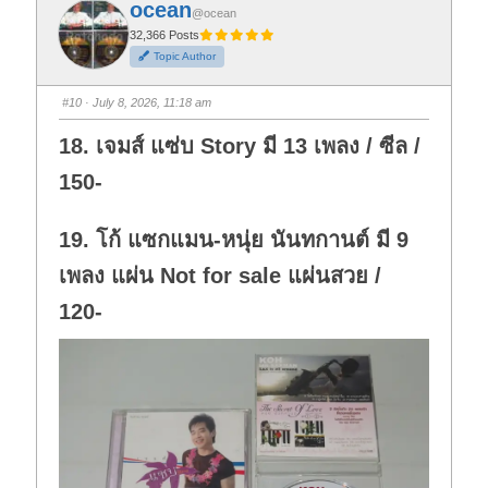
ocean
o
o
@ocean
r
r
t
t
32,366 Posts
h
h
Topic Author
u
u
m
m
b
b
s
s
#10
· July 8, 2026, 11:18 am
d
u
o
p
w
.
18. เจมส์ แซ่บ Story มี 13 เพลง / ซีล /
n
.
150-
19. โก้ แซกแมน-หนุ่ย นันทกานต์ มี 9
เพลง แผ่น Not for sale แผ่นสวย /
120-