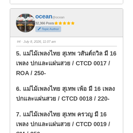
l
l
i
i
c
c
k
k
f
f
ocean
o
o
@ocean
r
r
t
t
32,366 Posts
h
h
Topic Author
u
u
m
m
b
b
s
s
#4
· July 8, 2026, 11:07 am
d
u
o
p
w
.
5. แม่ไม้เพลงไทย สุเทพ วสันต์ถวิล มี 16
n
.
เพลง ปกและแผ่นสวย / CTCD 0017 /
ROA / 250-
6. แม่ไม้เพลงไทย สุเทพ เพ้อ มี 16 เพลง
ปกและแผ่นสวย / CTCD 0018 / 220-
7. แม่ไม้เพลงไทย สุเทพ ครวญ มี 16
เพลง ปกและแผ่นสวย / CTCD 0019 /