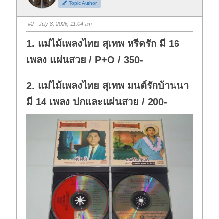
Topic Author
u
u
m
m
b
b
s
s
#2
· July 8, 2026, 11:04 am
d
u
o
p
w
.
1. แม่ไม้เพลงไทย สุเทพ หรีดรัก มี 16
n
.
เพลง แผ่นสวย / P+O / 350-
2. แม่ไม้เพลงไทย สุเทพ มนต์รักบ้านนา
มี 14 เพลง ปกและแผ่นสวย / 200-