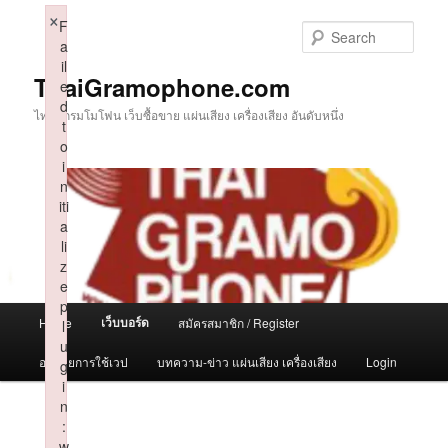
Skip
×
F
to
Sear
a
primary
il
content
ThaiGramophone.com
e
d
ไทยแกรมโมโฟน เว็บซื้อขาย แผ่นเสียง เครื่องเสียง อันดับหนึ่ง
t
o
i
n
iti
a
li
z
e
p
Main
เว็บบอร์ด
Home
สมัครสมาชิก / Register
l
menu
u
อธิบายการใช้เวป
บทความ-ข่าว แผ่นเสียง เครื่องเสียง
Login
g
i
n
:
w