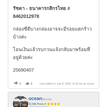
รัชดา - ธนาคารกสิกรไทย #
8462012978
กล่องซีดีบางกล่องอาจจะมีรอยแตกร้าว
บ้างค่ะ
โอนเงินแล้วรบกวนแจ้งกลับมาพร้อมที่
อยู่ด้วยค่ะ
25690407
C
C
0
0
Last edited on July 8, 2026, 11:02 am by
ocean
l
l
i
i
c
c
k
k
f
f
ocean
o
o
@ocean
r
r
t
t
32,366 Posts
h
h