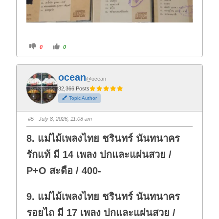
C
C
0
0
l
l
i
i
c
c
k
k
f
f
ocean
o
o
@ocean
r
r
t
t
32,366 Posts
h
h
Topic Author
u
u
m
m
b
b
s
s
#5
· July 8, 2026, 11:08 am
d
u
o
p
w
.
8. แม่ไม้เพลงไทย ชรินทร์ นันทนาคร
n
.
รักแท้ มี 14 เพลง ปกและแผ่นสวย /
P+O สะดือ / 400-
9. แม่ไม้เพลงไทย ชรินทร์ นันทนาคร
รอยไถ มี 17 เพลง ปกและแผ่นสวย /