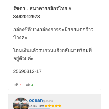
รัชดา - ธนาคารกสิกรไทย #
8462012978
กล่องซีดีบางกล่องอาจจะมีรอยแตกร้าว
บ้างค่ะ
โอนเงินแล้วรบกวนแจ้งกลับมาพร้อมที่
อยู่ด้วยค่ะ
25690312-17
C
C
0
0
l
l
i
i
c
c
k
k
f
f
ocean
o
o
@ocean
r
r
t
t
32,366 Posts
h
h