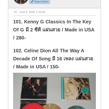
Topic Author
u
u
m
m
b
b
s
s
#2
· June 6, 2026, 1:23 pm
d
u
o
p
w
.
101. Kenny G Classics In The Key
n
.
Of G มี 2 ซีดี แผ่นสวย / Made in USA
/ 280-
102. Celine Dion All The Way A
Decade Of Song มี 16 เพลง แผ่นสวย
/ Made in USA / 150-