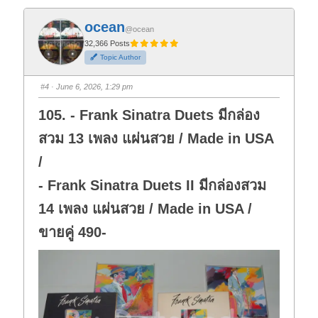
c
c
k
k
f
f
ocean
o
o
@ocean
r
r
t
t
32,366 Posts
h
h
Topic Author
u
u
m
m
b
b
s
s
#4
· June 6, 2026, 1:29 pm
d
u
o
p
w
.
105. - Frank Sinatra Duets มีกล่อง
n
.
สวม 13 เพลง แผ่นสวย / Made in USA
/
- Frank Sinatra Duets II มีกล่องสวม
14 เพลง แผ่นสวย / Made in USA /
ขายคู่ 490-