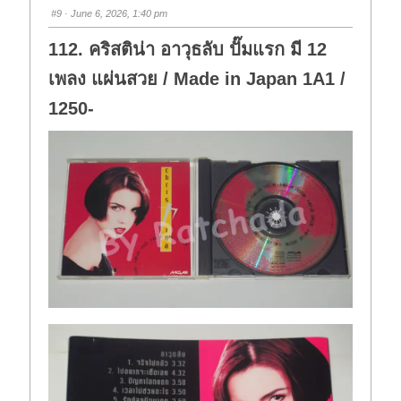
s
s
#9
· June 6, 2026, 1:40 pm
d
u
o
p
w
.
112. คริสติน่า อาวุธลับ ปั๊มแรก มี 12
n
.
เพลง แผ่นสวย / Made in Japan 1A1 /
1250-