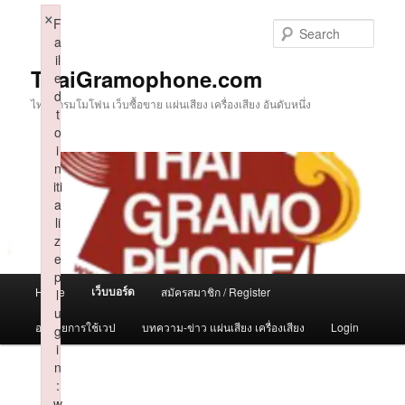
Skip
×
F
to
Sear
a
primary
il
content
ThaiGramophone.com
e
d
ไทยแกรมโมโฟน เว็บซื้อขาย แผ่นเสียง เครื่องเสียง อันดับหนึ่ง
t
o
i
n
iti
a
li
z
e
p
Main
เว็บบอร์ด
Home
สมัครสมาชิก / Register
l
menu
u
อธิบายการใช้เวป
บทความ-ข่าว แผ่นเสียง เครื่องเสียง
Login
g
i
n
:
w