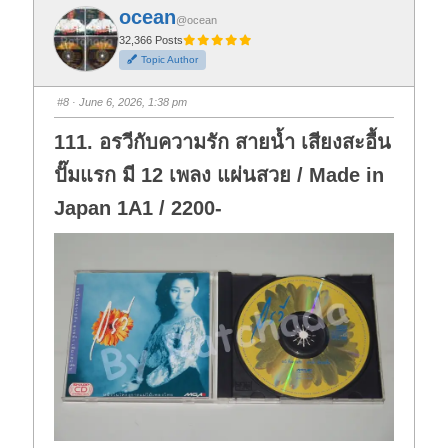
f
f
ocean
o
o
@ocean
r
r
t
t
32,366 Posts
h
h
Topic Author
u
u
m
m
b
b
s
s
#8
· June 6, 2026, 1:38 pm
d
u
o
p
w
.
111. อรวีกับความรัก สายน้ำ เสียงสะอื้น
n
.
ปั๊มแรก มี 12 เพลง แผ่นสวย / Made in
Japan 1A1 / 2200-