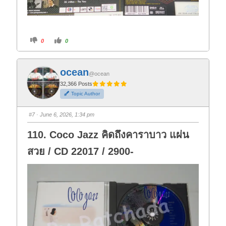
C
C
0
0
l
l
i
i
c
c
k
k
f
f
ocean
o
o
@ocean
r
r
t
t
32,366 Posts
h
h
Topic Author
u
u
m
m
b
b
s
s
#7
· June 6, 2026, 1:34 pm
d
u
o
p
w
.
110. Coco Jazz คิดถึงคาราบาว แผ่น
n
.
สวย / CD 22017 / 2900-