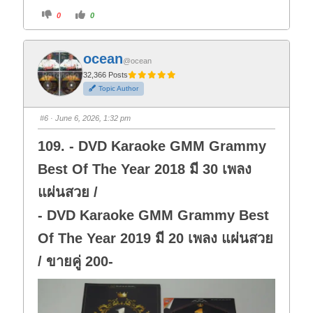
C
C
0
0
l
l
i
i
c
c
k
k
f
f
ocean
o
o
@ocean
r
r
t
t
32,366 Posts
h
h
Topic Author
u
u
m
m
b
b
s
s
#6
· June 6, 2026, 1:32 pm
d
u
o
p
w
.
109. - DVD Karaoke GMM Grammy
n
.
Best Of The Year 2018 มี 30 เพลง
แผ่นสวย /
- DVD Karaoke GMM Grammy Best
Of The Year 2019 มี 20 เพลง แผ่นสวย
/ ขายคู่ 200-