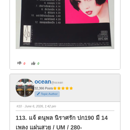
C
C
0
0
l
l
i
i
c
c
k
k
f
f
ocean
o
o
@ocean
r
r
t
t
32,366 Posts
h
h
Topic Author
u
u
m
m
b
b
s
s
#10
· June 6, 2026, 1:42 pm
d
u
o
p
w
.
113. แจ้ ดนุพล นิราศรัก ปก190 มี 14
n
.
เพลง แผ่นสวย / UM / 280-