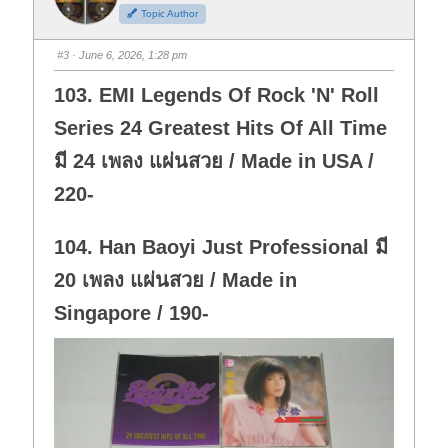
h
h
Topic Author
u
u
m
m
b
b
s
s
#3
· June 6, 2026, 1:28 pm
d
u
o
p
w
.
103. EMI Legends Of Rock 'N' Roll
n
.
Series 24 Greatest Hits Of All Time
มี 24 เพลง แผ่นสวย / Made in USA /
220-
104. Han Baoyi Just Professional มี
20 เพลง แผ่นสวย / Made in
Singapore / 190-