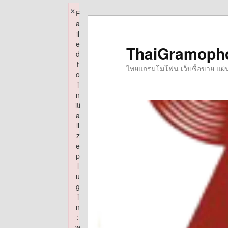
×
F
Skip
a
to
il
e
primary
ThaiGramoph
d
content
t
ไทยแกรมโมโฟน เว็บซื้อขาย แผ่นเส
o
i
n
iti
a
li
z
e
p
l
u
g
i
n
:
w