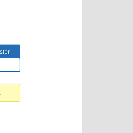
ster
.