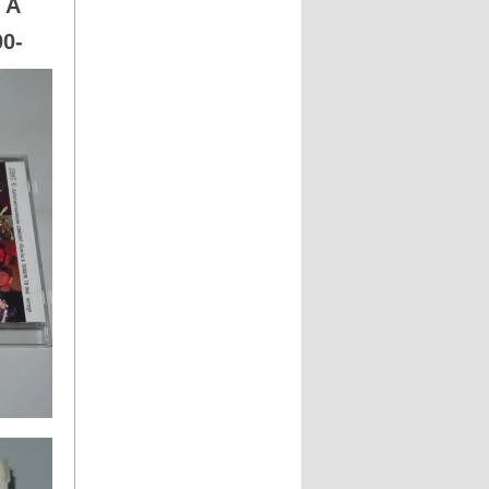
 A
00-