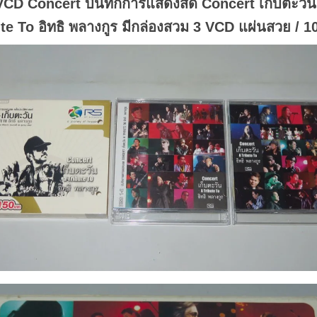
VCD Concert บันทึกการแสดงสด Concert เก็บตะวัน
te To อิทธิ พลางกูร มีกล่องสวม 3 VCD แผ่นสวย / 1