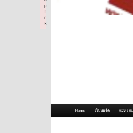
p
li
n
k
Failed to initialize plugin: wplink
Main
Home
เว็บบอร์ด
สมัครสม
menu