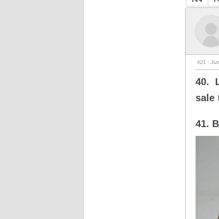
#21
· Jun
40. 
sale 
41. B