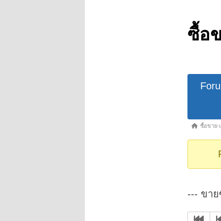
ซื้อ
Forum
For
Navigat
Forum
ซื้อขาย-
breadcrumb
-
You
are
here:
--- ขายซ