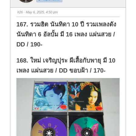
m
m
b
b
s
s
#26
· May 6, 2025, 4:50 pm
d
u
o
p
w
.
167. รวมฮิต นันทิดา 10 ปี รวมเพลงดัง
n
.
นันทิดา 6 อัลบั้ม มี 16 เพลง แผ่นสวย /
DD / 190-
168. ใหม่ เจริญปุระ ผีเสื้อกับพายุ มี 10
เพลง แผ่นสวย / DD ขอบฝ้า / 170-