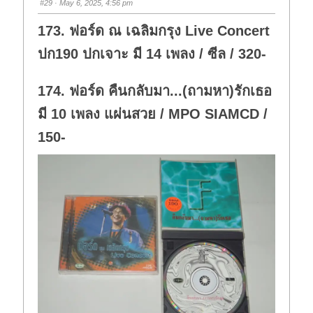
#29
· May 6, 2025, 4:56 pm
d
u
o
p
w
.
173. ฟอร์ด ณ เฉลิมกรุง Live Concert
n
.
ปก190 ปกเจาะ มี 14 เพลง / ซีล / 320-
174. ฟอร์ด คืนกลับมา...(ถามหา)รักเธอ
มี 10 เพลง แผ่นสวย / MPO SIAMCD /
150-