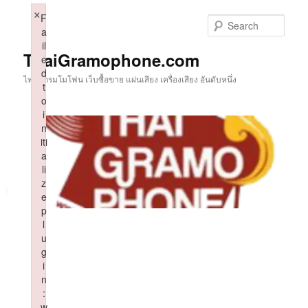
Skip
×
F
to
Sear
a
primary
il
content
ThaiGramophone.com
e
d
ไทยแกรมโมโฟน เว็บซื้อขาย แผ่นเสียง เครื่องเสียง อันดับหนึ่ง
t
o
i
n
iti
a
li
z
e
p
l
u
g
i
n
:
w