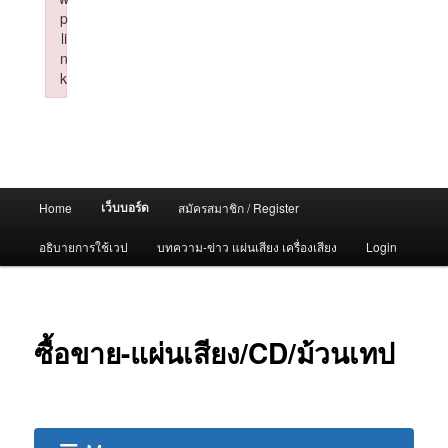
p
li
n
k
Failed to initialize plugin: wplink
Main
เว็บบอร์ด
Home
สมัครสมาชิก / Register
menu
อธิบายการใช้เวป
บทความ-ข่าว แผ่นเสียง เครื่องเสียง
Login
ซื้อขาย-แผ่นเสียง/CD/ม้วนเทป