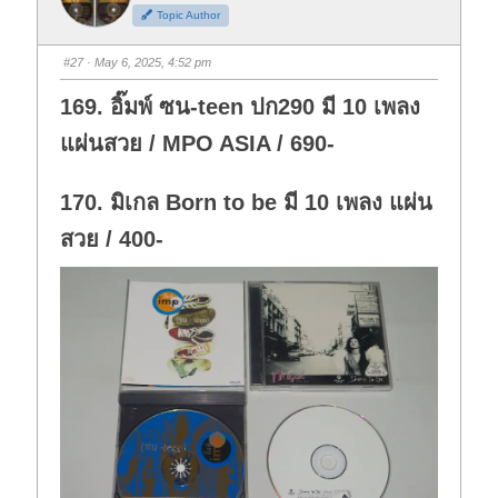
h
h
Topic Author
u
u
m
m
b
b
s
s
#27
· May 6, 2025, 4:52 pm
d
u
o
p
w
.
169. อิ๊มพ์ ซน-teen ปก290 มี 10 เพลง
n
.
แผ่นสวย / MPO ASIA / 690-
170. มิเกล Born to be มี 10 เพลง แผ่น
สวย / 400-