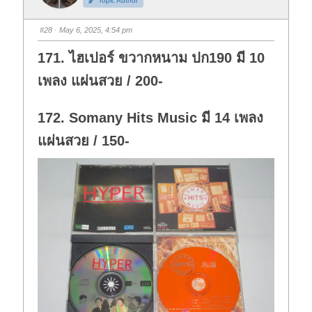
Topic Author
u
u
m
m
b
b
s
s
#28
· May 6, 2025, 4:54 pm
d
u
o
p
w
.
171. ไฮเปอร์ ขวากหนาม ปก190 มี 10
n
.
เพลง แผ่นสวย / 200-
172. Somany Hits Music มี 14 เพลง
แผ่นสวย / 150-