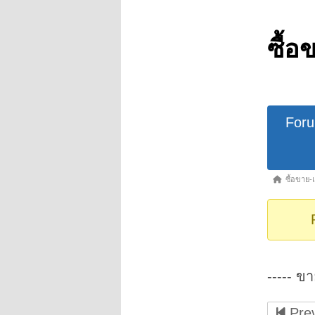
ซื้อ
Forum
For
Navigat
Forum
ซื้อขาย-
breadcrumb
-
You
are
here:
----- ขา
Prev