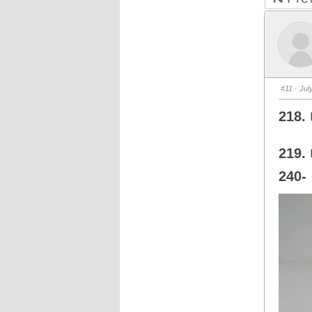
#11
· Jul
218. 
219. 
240-