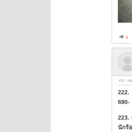
C
0
l
i
c
k
f
o
r
t
h
u
m
b
s
#13
· Jul
d
o
w
222.
n
.
690-
223. 
นักร้