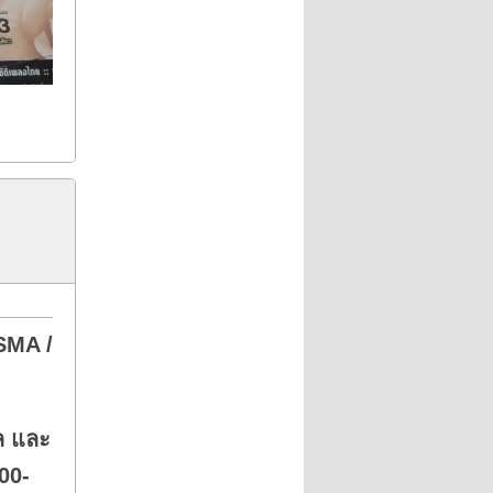
SMA /
พล และ
00-