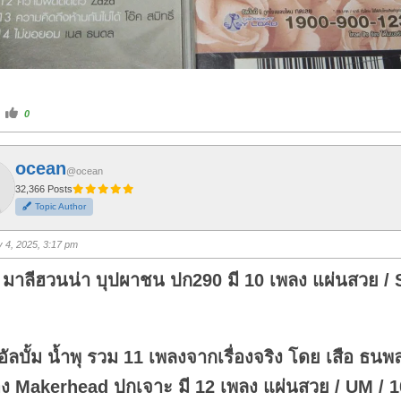
C
0
l
i
c
k
f
ocean
o
@ocean
r
t
32,366 Posts
h
Topic Author
u
m
b
s
y 4, 2025, 3:17 pm
u
p
.
 มาลีฮวนน่า บุปผาชน ปก290 มี 10 เพลง แผ่นสวย / 
อัลบั้ม น้ำพุ รวม 11 เพลงจากเรื่องจริง โดย เสือ ธน
อง Makerhead ปกเจาะ มี 12 เพลง แผ่นสวย / UM / 1