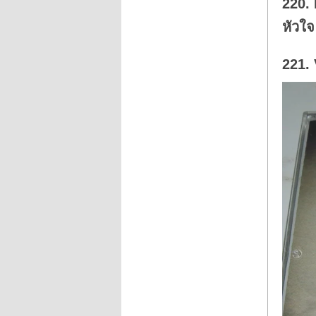
220. 
n
.
หัวใจ
221. 