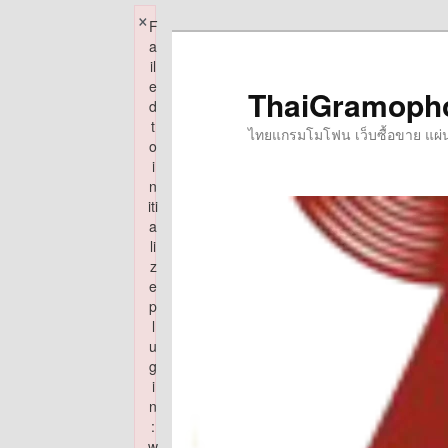
×
F
Skip
a
to
il
e
primary
ThaiGramoph
d
content
t
ไทยแกรมโมโฟน เว็บซื้อขาย แผ่นเส
o
i
n
iti
a
li
z
e
p
l
u
g
i
n
:
w