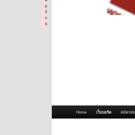
p
li
n
k
Failed to initialize plugin: wplink
Main
Home
เว็บบอร์ด
สมัครสม
menu