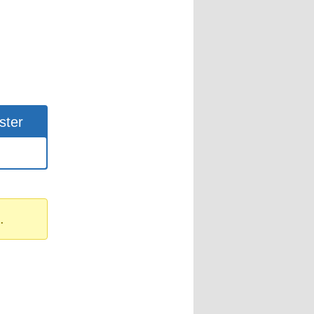
ster
.