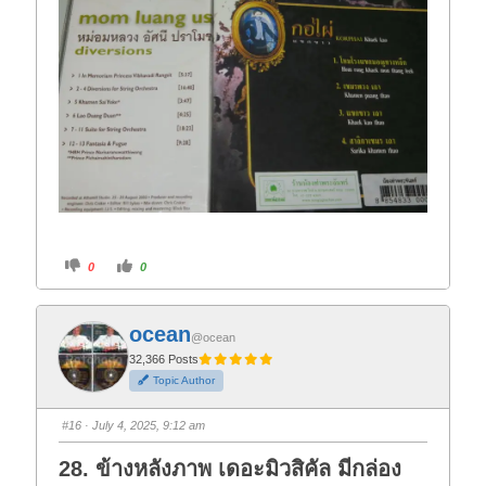
C
C
0
0
l
l
i
i
c
c
k
k
f
f
ocean
o
o
@ocean
r
r
t
t
32,366 Posts
h
h
Topic Author
u
u
m
m
b
b
s
s
#16
· July 4, 2025, 9:12 am
d
u
o
p
w
.
28. ข้างหลังภาพ เดอะมิวสิคัล มีกล่อง
n
.