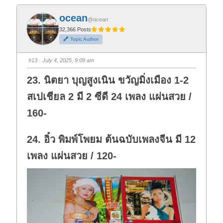
c
c
k
k
f
f
ocean
o
o
@ocean
r
r
t
t
32,366 Posts
h
h
Topic Author
u
u
m
m
b
b
s
s
#13
· July 4, 2025, 9:09 am
d
u
o
p
w
.
23. นิตยา บุญสูงเนิน ขวัญมิ่งเมือง 1-2
n
.
สเปเชียล 2 มี 2 ซีดี 24 เพลง แผ่นสวย /
160-
24. อิ๋ว พิมพ์โพยม ต้นฉบับเพลงจีน มี 12
เพลง แผ่นสวย / 120-