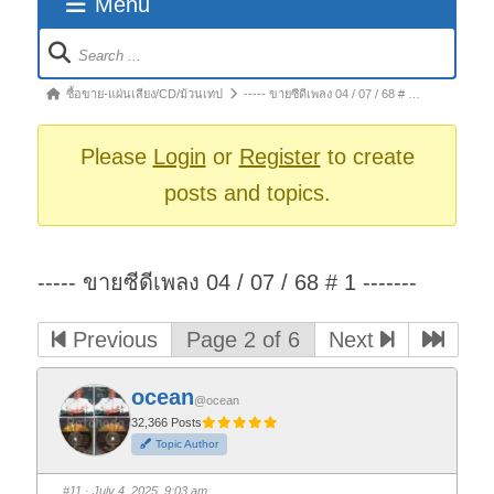
Menu
Forum
Navigation
Forum
ซื้อขาย-แผ่นเสียง/CD/ม้วนเทป
----- ขายซีดีเพลง 04 / 07 / 68 # …
breadcrumbs
-
Please
Login
or
Register
to create
You
posts and topics.
are
here:
----- ขายซีดีเพลง 04 / 07 / 68 # 1 -------
Previous
Page 2 of 6
Next
ocean
@ocean
32,366 Posts
Topic Author
#11
· July 4, 2025, 9:03 am