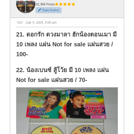
r
r
t
t
32,366 Posts
h
h
Topic Author
u
u
m
m
b
b
s
s
#12
· July 4, 2025, 9:06 am
d
u
o
p
w
.
21. ดอกรัก ดวงมาลา ฮักน้องตอนเมา มี
n
.
10 เพลง แผ่น Not for sale แผ่นสวย /
100-
22. น้องเบนซ์ สู้โว้ย มี 10 เพลง แผ่น
Not for sale แผ่นสวย / 70-