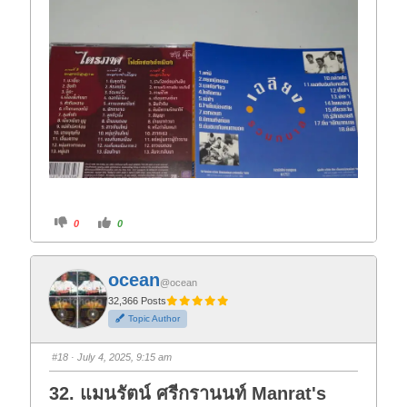
C
C
0
0
l
l
i
i
c
c
k
k
f
f
ocean
o
o
@ocean
r
r
t
t
32,366 Posts
h
h
Topic Author
u
u
m
m
b
b
s
s
#18
· July 4, 2025, 9:15 am
d
u
o
p
w
.
32. แมนรัตน์ ศรีกรานนท์ Manrat's
n
.