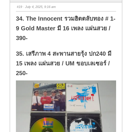
b
b
s
s
#19
· July 4, 2025, 9:16 am
d
u
o
p
w
.
34. The Innocent รวมฮิตตลับทอง # 1-
n
.
9 Gold Master มี 16 เพลง แผ่นสวย /
390-
35. เสรีภาพ 4 สะพานสายรุ้ง ปก240 มี
15 เพลง แผ่นสวย / UM ขอบเลเซอร์ /
250-