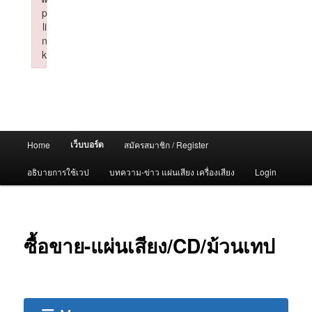
p
li
n
k
Failed to initialize plugin: wplink
Main
เว็บบอร์ด
Home
สมัครสมาชิก / Register
menu
อธิบายการใช้เวป
บทความ-ข่าว แผ่นเสียง เครื่องเสียง
Login
ซื้อขาย-แผ่นเสียง/CD/ม้วนเทป