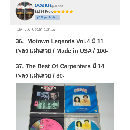
f
f
ocean
o
o
@ocean
r
r
t
t
32,366 Posts
h
h
Topic Author
u
u
m
m
b
b
s
s
#20
· July 4, 2025, 9:18 am
d
u
o
p
w
.
36. Motown Legends Vol.4 มี 11
n
.
เพลง แผ่นสวย / Made in USA / 100-
37. The Best Of Carpenters มี 14
เพลง แผ่นสวย / 80-