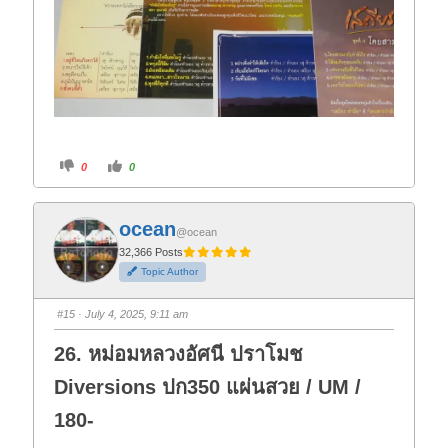
C
C
0
0
l
l
i
i
c
c
k
k
f
f
ocean
o
o
@ocean
r
r
t
t
32,366 Posts
h
h
Topic Author
u
u
m
m
b
b
s
s
#15
· July 4, 2025, 9:11 am
d
u
o
p
w
.
26. หม่อมหลวงอัศนี ปราโมช
n
.
Diversions ปก350 แผ่นสวย / UM /
180-