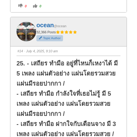
C
C
0
0
l
l
i
i
c
c
k
k
f
f
ocean
o
o
@ocean
r
r
t
t
32,366 Posts
h
h
Topic Author
u
u
m
m
b
b
s
s
#14
· July 4, 2025, 9:10 am
d
u
o
p
w
.
25. - เสถียร ทำมือ อยู่ที่ไหนก็เหงาได้ มี
n
.
5 เพลง แผ่นตัวอย่าง แผ่นโดยรวมสวย
แผ่นมีรอยปากกา /
- เสถียร ทำมือ กำลังใจที่เธอไม่รู้ มี 5
เพลง แผ่นตัวอย่าง แผ่นโดยรวมสวย
แผ่นมีรอยปากกา /
- เสถียร ทำมือ ฝากใจกับเดือนจาง มี 3
เพลง แผ่นตัวอย่าง แผ่นโดยรวมสวย /