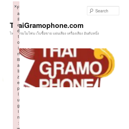
Skip
×
F
to
Sear
a
primary
il
content
ThaiGramophone.com
e
d
ไทยแกรมโมโฟน เว็บซื้อขาย แผ่นเสียง เครื่องเสียง อันดับหนึ่ง
t
o
i
n
iti
a
li
z
e
p
l
u
g
i
n
:
w