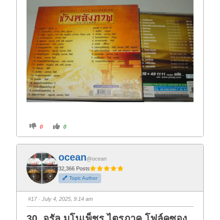
C
C
0
0
l
l
i
i
c
c
k
k
f
f
ocean
o
o
@ocean
r
r
t
t
32,366 Posts
h
h
Topic Author
u
u
m
m
b
b
s
s
#17
· July 4, 2025, 9:14 am
d
u
o
p
w
.
30. จรัล มโนเพ็ชร ไตรภาค โฟล์คซอง
n