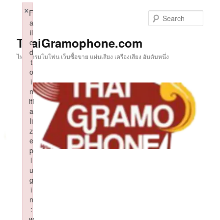
Skip
×
F
to
Sear
a
primary
il
content
ThaiGramophone.com
e
d
ไทยแกรมโมโฟน เว็บซื้อขาย แผ่นเสียง เครื่องเสียง อันดับหนึ่ง
t
o
i
n
iti
a
li
z
e
p
l
u
g
i
n
:
w