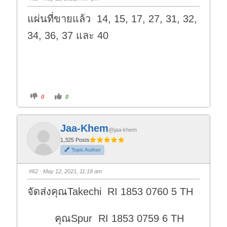
แผ่นที่ขายแล้ว 14, 15, 17, 27, 31, 32,
34, 36, 37 และ 40
C
C
0
0
l
l
i
i
c
c
k
k
f
f
Jaa-Khem
o
o
@jaa-khem
r
r
t
t
1,325 Posts
h
h
Topic Author
u
u
m
m
b
b
s
s
#62
· May 12, 2021, 11:18 am
d
u
o
p
w
.
จัดส่งคุณTakechi RI 1853 0760 5 TH
n
.
คุณSpur RI 1853 0759 6 TH