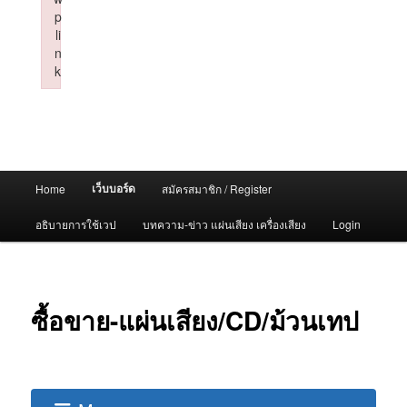
p
li
n
k
Failed to initialize plugin: wplink
Main
เว็บบอร์ด
Home
สมัครสมาชิก / Register
menu
อธิบายการใช้เวป
บทความ-ข่าว แผ่นเสียง เครื่องเสียง
Login
ซื้อขาย-แผ่นเสียง/CD/ม้วนเทป