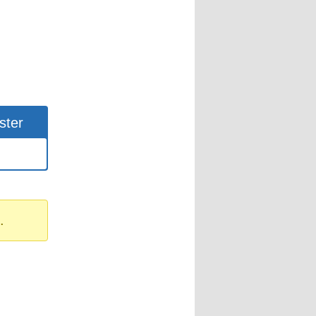
ster
.