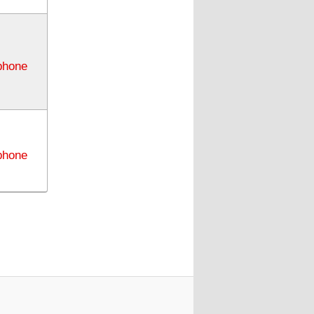
phone
phone