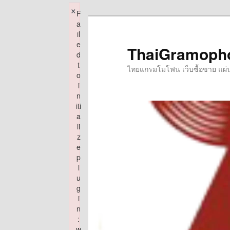
×
F
Skip
a
to
il
e
primary
ThaiGramoph
d
content
t
ไทยแกรมโมโฟน เว็บซื้อขาย แผ่นเส
o
i
n
iti
a
li
z
e
p
l
u
g
i
n
:
w