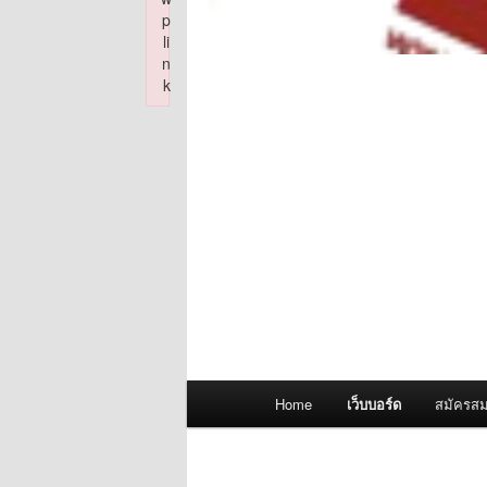
p
li
n
k
Failed to initialize plugin: wplink
Main
Home
เว็บบอร์ด
สมัครสม
menu